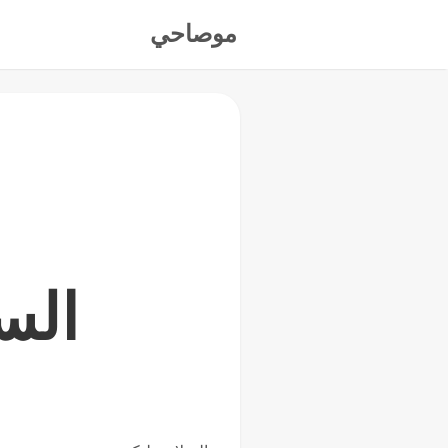
موصاحي
الستا