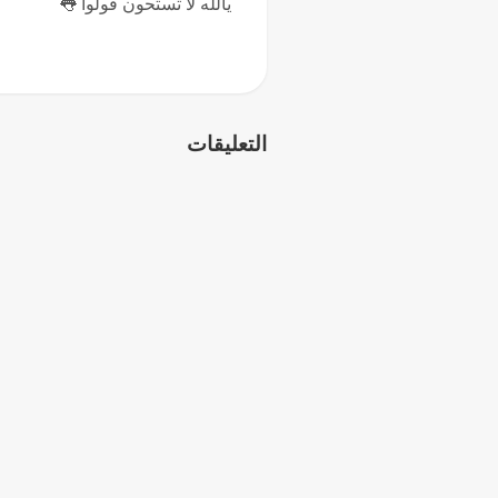
يالله لا تستحون قولوا 👅
التعليقات