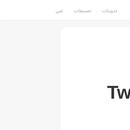
تدوينات
تصنيفات
عني