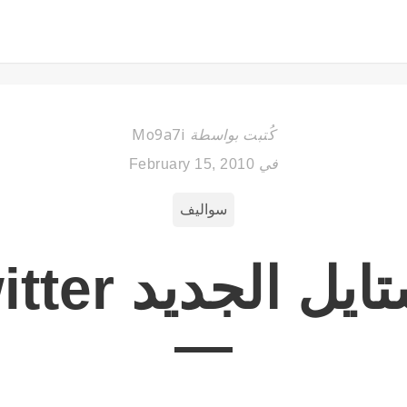
Mo9a7i
كُتبت بواسطة
في
February 15, 2010
سواليف
يل الجديد Twitter