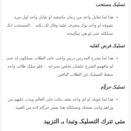
تسليكـ مستحب
هذا لما تقابل واحد من زمان ماشفته او تقابل واحد اول مره
تشوفه او واحد توكـ متعرف عليه وقال لك نكته . . المستحب انكـ
تسلكله حتى لو هي سآإمجه
تسليكـ فرض كفايه
هذا لما يشرح المدرس درس واجب على الطلاب يسلكون له حتى
لو مافهمو الشرح علشان يخلص بسرعه . . فلو سلكـ طالب واحد
سقط التسليكـ عن الطلاب الباقين
تسليكـ حرآإم
هذا لما خويك او اي واحد يقعد ينكت على العالم ويذب عليهم من
وراهم وانت تضحك وتسلكله هذا يعتبر حرآإم لانه من الغيبه
متى تترك التسليكـ وتبدا بـ التزبيد