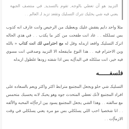
التزبيد هو أن تعطي بالوجه, تقوم بالتسديد, في منتصف الجبهة
يعني فيه شي يخليك تترك التسليك وتقعد تزبد لـ العالم . .
مثلا واحد دايم يفقش عليك ويعطيك من الرخيص وانت عارف انه كذوب
بس تسلكله . . عاد انت طفحت من كثر ما يكذب . . في هذي الحاله
اتركـ التسليكـ واقعد ازبدله وقل له
مع احترامي لك انت كذاب
« بالله
وين الاحترام فيه . . هذا النوع ماينفعله الا التزبيد وصدقني انت مسوي
فيه خير، انت سلكله في البدآإيه بس اذا شفته زودها علطول ازبدله
فلسفــــــه
التسليكـ شي حلو ويجعل المجتمع مترابط اكثر واكثر ويعم بالسعاده على
افراد المجتمع لأنك تعطي المتحدث جوه وهو يحبكـ لانه يحسبك متحمس
مع سالفته . . وهذا الشي يجعل المجتمع يسود بين ارجآإئه المحبه والألفه
. . انا شخصيا احب اللي يسلكلي بس مو مره يعني يسلكلي في وقت
الازمآإت . .