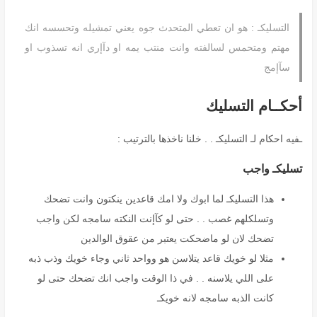
التسليكـ : هو ان تعطي المتحدث جوه يعني تمشيله وتحسسه انك
مهتم ومتحمس لسالفته وانت منتب يمه او دآإري انه تسذوب او
سآإمج
أحكــام التسليك
ـفيه احكام لـ التسليكـ . . خلنا ناخذها بالترتيب :
تسليكـ واجب
هذا التسليكـ لما ابوك ولا امك قاعدين ينكتون وانت تضحك
وتسلكلهم غصب . . حتى لو كآإنت النكته سامجه لكن واجب
تضحك لان لو ماضحكت يعتبر من عقوق الوالدين
مثلا لو خويك قاعد يتلاسن هو وواحد ثاني وجاء خويك وذب ذبه
على اللي يلاسنه . . في ذا الوقت واجب انك تضحك حتى لو
كانت الذبه سامجه لانه خويكـ