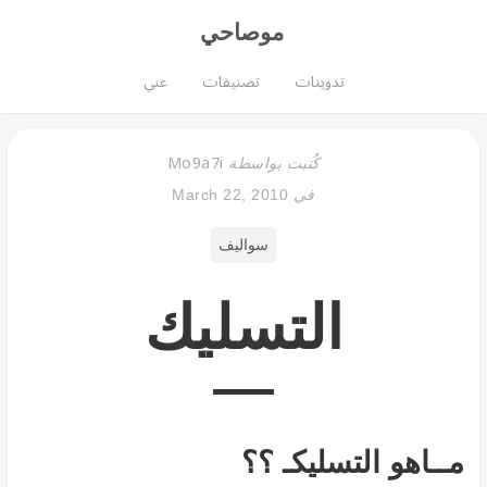
موصاحي
تدوينات
تصنيفات
عني
Mo9a7i
كُتبت بواسطة
في
March 22, 2010
سواليف
التسليك
مــاهو التسليكـ ؟؟