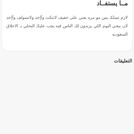
مــا يستفــاد
لازم تسلكـ بس مو مره يعني على خفيف لاتنكت وآإجد ولاتسولف وآإجد
لان بيجي اليوم اللي يزبدون لك الناس فيه يجب عليكـ التحلي بـ الاخلاق
السعوديه
التعليقات